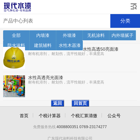
产品中心列表
分类
全部
内墙漆
外墙漆
无机涂料
内外墙腻子
防水涂料
建筑辅料
水性木器漆
水性高透50亮面漆
耐有机溶剂， 耐划伤，流平性能好，丰满度高
水性高透亮光面漆
耐有机溶剂， 耐划伤，流平性能好，丰满度高
返回
回首页
首页
个税计算器
个税汇算清缴
公众号
免费服务热线:
4008800351
0769-23174277
广东现代涂料科技有限公司