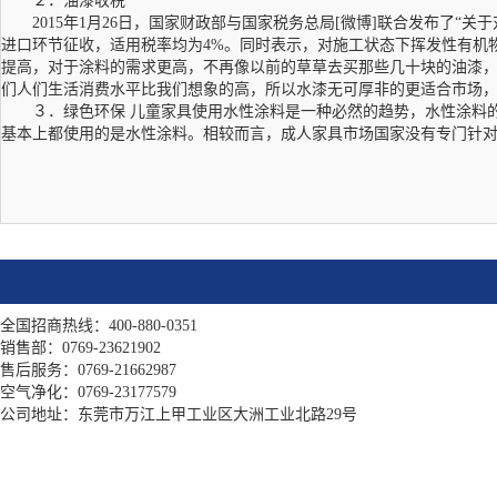
２．油漆收税
2015年1月26日，国家财政部与国家税务总局[微博]联合发布了“关
进口环节征收，适用税率均为4%。同时表示，对施工状态下挥发性有机物(
提高，对于涂料的需求更高，不再像以前的草草去买那些几十块的油漆
们人们生活消费水平比我们想象的高，所以水漆无可厚非的更适合市场
３．绿色环保 儿童家具使用水性涂料是一种必然的趋势，水性涂料的
基本上都使用的是水性涂料。相较而言，成人家具市场国家没有专门针
全国招商热线：400-880-0351
销售部：0769-23621902
售后服务：0769-21662987
空气净化：0769-23177579
公司地址：东莞市万江上甲工业区大洲工业北路29号