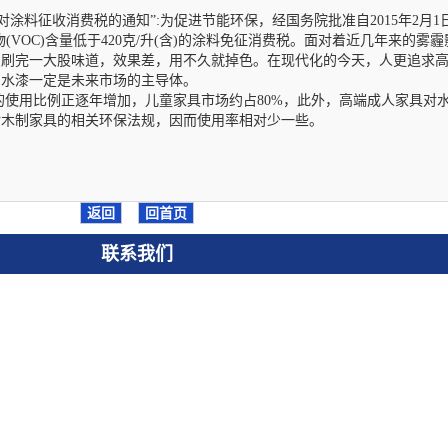
于对涂料征收消费税的通知”:为促进节能环保，经国务院批准自2015年2
VOC)含量低于420克/升(含)的涂料免征消费税。面对着近几年来的
，刷完一大股味道，效果差，用不久就掉色。在现代化的今天，人更追求
，水漆一定是未来市场的主导体。
使用比例正逐年增加，儿童家具市场约占80%，此外，高端成人家具对
对木制家具的相关环保法规，因而使用率相对少一些。
返回
回首页
联系我们