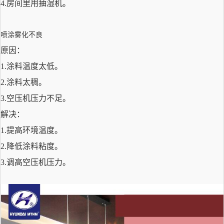
4.
房间里用抽湿机。
喷涂雾化不良
原因：
1.
涂料
温度
太
低
。
2.
涂料太
稠
。
3.
空
压机
压力不足。
解决：
1.
提高
环境温度。
2.
降低涂料
粘度
。
3.
调高空压机压力
。