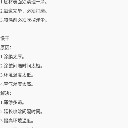
1.
底材表面须清理干净
。
2.
每道完毕，必须
打磨。
3.
喷涂前必须吹掉浮尘。
慢干
原因
：
1.
涂
膜
太厚。
2.
涂装间隔
时间太短
。
3.
环境温度
太低。
4.
空气湿度太高
。
解决：
1.
薄涂多遍。
2.
延长
喷涂间隔时间。
3.
提高
环境温度
。