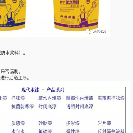
型防水浆料）。
出是否漏刷。
可进行后道工序。